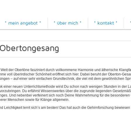
* mein angebot *
* über mich *
* kontakt *
Obertongesang
 Welt der Obertöne fasziniert durch vollkommene Harmonie und ätherische Klang
mme voll überirdischer Schönheit eröffnet sich hier. Dabei beruht der Oberton-Gesa
singen – auf einer sehr einfachen Grundtechnik, die viel mit dem gewöhnlichen Spr
k einer neuen Unterrichtsmethode wirst Du schon nach wenigen Stunden in der La
vorzubringen. Du erfährst Wissenswertes über die zugrunde liegenden Gesetzmäßi
nges. Und nebenbei verfeinert sich noch Deine Wahrnehmung für die besonderen Q
erer Menschen sowie für Klänge allgemein.
und Leichtigkeit lernt sich’s am besten! Das hat auch die Gehirnforschung bewiese