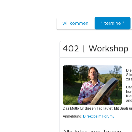
willkommen
* termine *
402 | Workshop 
Die
Sti
zu 
Dan
her
Kla
and
Das Motto für diesen Tag lautet: Mit Spaß 
Anmeldung:
Direkt beim Forum3
Alle Infos zum Termin