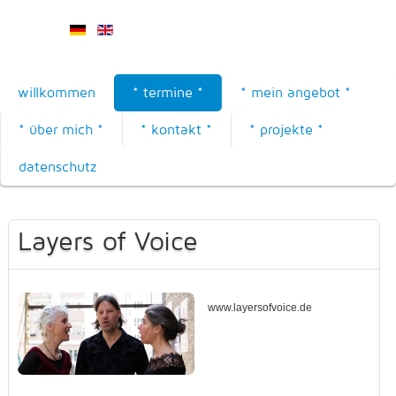
willkommen
* termine *
* mein angebot *
* über mich *
* kontakt *
* projekte *
datenschutz
Layers of Voice
www.layersofvoice.de