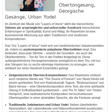
Obertongesang,
Georgische
Gesänge, Urban Yodel
Im Zentrum der Musik von "Layers of Voice" steht die menschliche
Stimme als ursprünglicher und universeller Ausdruck
menschlicher
Erfahrungen in Spiritualität, Kunst und Alltag. Ihr Repertoire ist eine
faszinierende Mischung aus alten Traditionen und modernen
Kompositionen.
Das Trio "Layers of Voice" hebt sich von herkömmlichen Vokalensembles
ab, indem es
auskomponierte polyphone Obertonlinien
singt. Das
bedeutet, dass jede Stimme – sowohl die Grundton- als auch die
Obertonstimme – Ton für Ton in der Partitur festgelegt ist. Diese
außergewöhnliche Herangehensweise ermöglicht es dem Trio, mit nur
drei Sängern bis zu sechs-stimmige Harmonien zu erzeugen, was
weltweit nur einer Handvoll Ensembles gelingt.
Zeitgenössische Oberton-Kompositionen
: Das Repertoire umfasst
auch moderne Werke wie "The Sound of Forever" von Stuart Hinds mit
einem spirituellen Text von Rabindranath Tagore, "Brahmacharya" von
Baird Hersey – eine Obertonkomposition ohne Text, die eine spirituelle
Übung in Enthaltsamkeit symbolisiert – und "Pa To Säko" von Timber
Hemprich, eine lautmalerische Komposition mit hochvirtuosen
Obertonpartien in einer abstrakten Sprache, die die Fantasie anregt.
Traditionelle Jodelweisen und Urban Yodel
: Neben überlieferten
Alpenjodlern, die Lebensfreude und Naturverbundenheit ausdrücken,