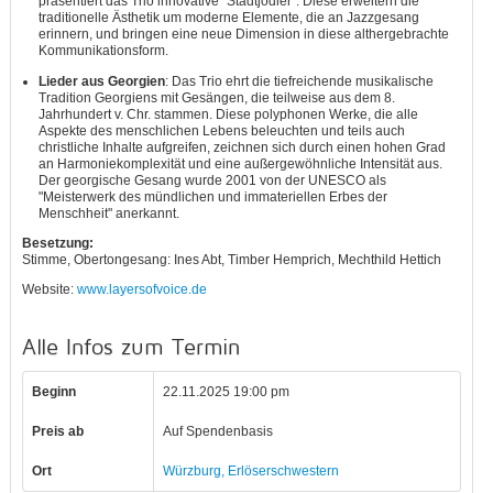
präsentiert das Trio innovative "Stadtjodler". Diese erweitern die
traditionelle Ästhetik um moderne Elemente, die an Jazzgesang
erinnern, und bringen eine neue Dimension in diese althergebrachte
Kommunikationsform.
Lieder aus Georgien
: Das Trio ehrt die tiefreichende musikalische
Tradition Georgiens mit Gesängen, die teilweise aus dem 8.
Jahrhundert v. Chr. stammen. Diese polyphonen Werke, die alle
Aspekte des menschlichen Lebens beleuchten und teils auch
christliche Inhalte aufgreifen, zeichnen sich durch einen hohen Grad
an Harmoniekomplexität und eine außergewöhnliche Intensität aus.
Der georgische Gesang wurde 2001 von der UNESCO als
"Meisterwerk des mündlichen und immateriellen Erbes der
Menschheit" anerkannt.
Besetzung:
Stimme, Obertongesang: Ines Abt, Timber Hemprich, Mechthild Hettich
Website:
www.layersofvoice.de
Alle Infos zum Termin
Beginn
22.11.2025 19:00 pm
Preis ab
Auf Spendenbasis
Ort
Würzburg, Erlöserschwestern