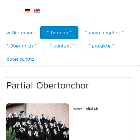
willkommen
* termine *
* mein angebot *
* über mich *
* kontakt *
* projekte *
datenschutz
Partial Obertonchor
www.partial.ch