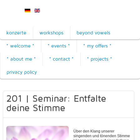
konzerte
workshops
beyond vowels
* welcome *
* events *
* my offers *
* about me *
* contact *
* projects *
privacy policy
201 | Seminar: Entfalte
deine Stimme
Über den Klang unserer
singenden und tönenden Stimme