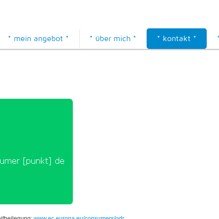
* mein angebot *
* über mich *
* kontakt *
eitbeilegung:
www.ec.europa.eu/consumers/odr