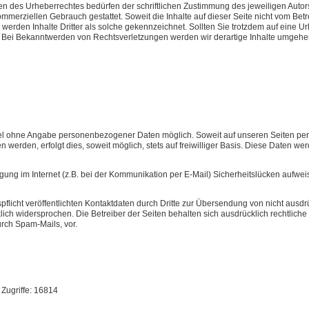
en des Urheberrechtes bedürfen der schriftlichen Zustimmung des jeweiligen Autor
kommerziellen Gebrauch gestattet. Soweit die Inhalte auf dieser Seite nicht vom Betr
 werden Inhalte Dritter als solche gekennzeichnet. Sollten Sie trotzdem auf eine
. Bei Bekanntwerden von Rechtsverletzungen werden wir derartige Inhalte umgehe
gel ohne Angabe personenbezogener Daten möglich. Soweit auf unseren Seiten p
 werden, erfolgt dies, soweit möglich, stets auf freiwilliger Basis. Diese Daten 
gung im Internet (z.B. bei der Kommunikation per E-Mail) Sicherheitslücken aufwe
icht veröffentlichten Kontaktdaten durch Dritte zur Übersendung von nicht ausd
lich widersprochen. Die Betreiber der Seiten behalten sich ausdrücklich rechtliche 
rch Spam-Mails, vor.
Zugriffe: 16814