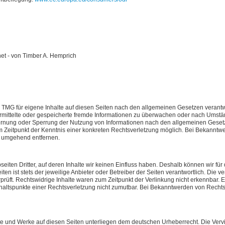
net - von Timber A. Hemprich
 TMG für eigene Inhalte auf diesen Seiten nach den allgemeinen Gesetzen verantwo
bermittelte oder gespeicherte fremde Informationen zu überwachen oder nach Umstän
tfernung oder Sperrung der Nutzung von Informationen nach den allgemeinen Geset
em Zeitpunkt der Kenntnis einer konkreten Rechtsverletzung möglich. Bei Bekannt
e umgehend entfernen.
eiten Dritter, auf deren Inhalte wir keinen Einfluss haben. Deshalb können wir fü
iten ist stets der jeweilige Anbieter oder Betreiber der Seiten verantwortlich. Die 
rüft. Rechtswidrige Inhalte waren zum Zeitpunkt der Verlinkung nicht erkennbar. E
Anhaltspunkte einer Rechtsverletzung nicht zumutbar. Bei Bekanntwerden von Recht
alte und Werke auf diesen Seiten unterliegen dem deutschen Urheberrecht. Die Vervi