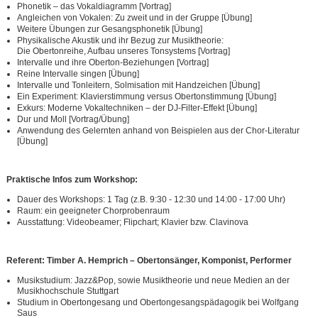
Phonetik – das Vokaldiagramm [Vortrag]
Angleichen von Vokalen: Zu zweit und in der Gruppe [Übung]
Weitere Übungen zur Gesangsphonetik [Übung]
Physikalische Akustik und ihr Bezug zur Musiktheorie:
Die Obertonreihe, Aufbau unseres Tonsystems [Vortrag]
Intervalle und ihre Oberton-Beziehungen [Vortrag]
Reine Intervalle singen [Übung]
Intervalle und Tonleitern, Solmisation mit Handzeichen [Übung]
Ein Experiment: Klavierstimmung versus Obertonstimmung [Übung]
Exkurs: Moderne Vokaltechniken – der DJ-Filter-Effekt [Übung]
Dur und Moll [Vortrag/Übung]
Anwendung des Gelernten anhand von Beispielen aus der Chor-Literatur
[Übung]
Praktische
Infos zum Work
shop:
Dauer des Workshops: 1 Tag (z.B. 9:30 - 12:30 und 14:00 - 17:00 Uhr)
Raum: ein geeigneter Chorprobenraum
Ausstattung: Videobeamer; Flipchart; Klavier bzw. Clavinova
Referent: Timber A. Hemprich – Obertonsänger, Komponist, P
erformer
Musikstudium: Jazz&Pop, sowie Musiktheorie und neue Medien an der
Musikhochschule Stuttgart
Studium in Obertongesang und Obertongesangspädagogik bei Wolfgang
Saus