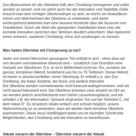
Das Bewusstsein für die Obertöne hilft, den Chorklang homogener und voller
werden zu lassen, und vor allem auch bei der Intonation und Stabilität. Dafür
braucht man kein richtiger Obertonsänger zu sein, es reicht, ein bewußteres
Hören und Wahrnehmen der Obertöne zu entwickeln, und damit
einhergehend
bekommt man eine bessere Kontrolle über die Nuancen von
Vokalfarben. Durch die Wahl der geeigneten Vokalfarben kann man die
korrekte
Intonation zwischen den Stimmen deutlich erleichtern. Man bekommt
einen reineren, sauberen Chorklang, ohne sich anstrengen zu müssen.
Was haben Obertöne mit Chorgesang zu tun?
Jeder von einem Menschen gesungene Ton enthält in sich - ohne dass wir
uns dessen normalerweise bewusst sind – zusätzlich zum Grundton eine
Vielzahl von Obertönen. D.h. er ist in Wirklichkeit nicht ein Ton, sondern ein
ganzer, komplexer Akkord, bestehend aus bis zu 70 Teiltönen
. Dieser Akkord
ist immer in absolut perfekter, reiner Stimmung. Er enthält u.a. den Dur-
Dreiklang, die Natur-Septime, die None und weitere Intervalle.
Die Obertöne werden normalerweise nicht bewusst wahrgenommen, weil wir
nicht darauf fokussiert sind. Die Obertöne kommen zwar einzeln im Ohr an,
sie werden jedoch anschliessend vom Gehirn zusammengefasst, und wir
erhalten z.B. die Information “Jemand singt einen Ton auf der Tonhöhe C, mit
dem Vokal O”. Es ist jedoch relativ einfach und schnell möglich, unsere
Wahrnehmung so zu verändern, dass wir wieder mehr einzelne Obertöne
wahrnehmen. Diese neue Hörfähigkeit bietet uns im nächsten Schritt tolle
Möglichkeiten, den Chorklang und die Intonation zu beeinflussen.
Vokale steuern die Obertöne – Obertöne steuern die Vokale