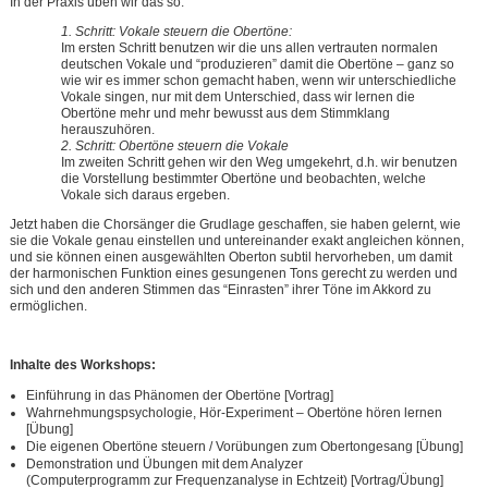
In der Praxis üben wir das so:
1. Schritt:
Vokale steuern die Obertöne
:
Im ersten Schritt benutzen wir die uns allen vertrauten normalen
deutschen Vokale und “produzieren” damit die Obertöne – ganz so
wie wir es immer schon gemacht haben, wenn wir unterschiedliche
Vokale singen, nur mit dem Unterschied, dass wir lernen die
Obertöne mehr und mehr bewusst aus dem Stimmklang
herauszuhören.
2. Schritt: Obertöne steuern die Vokale
Im zweiten Schritt gehen wir den Weg umgekehrt, d.h. wir benutzen
die Vorstellung bestimmter Obertöne und beobachten, welche
Vokale sich daraus ergeben.
Jetzt haben die Chorsänger die Grudlage geschaffen, sie haben gelernt, wie
sie die Vokale genau einstellen und untereinander exakt angleichen können,
und sie können einen ausgewählten Oberton subtil hervorheben, um damit
der harmonischen Funktion eines gesungenen Tons gerecht zu werden und
sich und den anderen Stimmen das “Einrasten” ihrer Töne im Akkord zu
ermöglichen.
Inhalte des Workshops:
Einführung in das Phänomen der Obertöne [Vortrag]
Wahrnehmungspsychologie, Hör-Experiment – Obertöne hören lernen
[Übung]
Die eigenen Obertöne steuern / Vorübungen zum Obertongesang [Übung]
Demonstration und Übungen mit dem Analyzer
(Computerprogramm zur Frequenzanalyse in Echtzeit) [Vortrag/Übung]