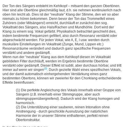
Der Ton des Sängers entsteht im Kehlkopf – mitsamt den ganzen Obertönen.
Hier sind alle Obertöne gleichmäßig laut, d.h. sie nehmen kontinuierlich nach
oben hin leicht ab. Dies ist der “neutrale” Klang der Stimme, den wir so aber
niemals zu hören bekommen. Denn bevor der Ton das Trommelfell eines
Zuhörers (oder Mitsängers!) erreicht, durchläuft er zunächst den sog.
Vokaltrakt des Sängers, also Hals/Rachen und Mundhöhle. Dort wird der
Klang zu einem sog. Vokal gefärbt. Physikalisch betrachtet geschieht dies,
indem bestimmte Frequenzen gefiltert, also durch Resonanz verstärkt oder
abgeschwächt werden. Für jeden Vokal, wie A, E, I usw. werden durch
muskuläre Einstellungen im Vokaltrakt (Zunge, Mund, Lippen etc.)
Resonanzräume verändert und dadurch ganz spezifische Frequenzen
verstärkt und andere gedämpft.
Wenn nun der “neutrale” Klang aus dem Kehlkopf diesen im Vokaltrakt
gebildeten Filter durchläuft, werden im Ergebnis bestimmte Obertöne
verstärkt oder gedämpft. Dieser Effekt ist subtil, aber durchaus hörbar, und tritt
(2)
immer auf wenn wir singen
. Durch gezielte Wahl eines spezifischen Vokals,
und der damit automatisch einhergehenden Verstärkung eines ganz
bestimmten Obertons, können wir zweierlei für den Chorklang entscheidende
Effekte beeinflussen:
(1) Die perfekte Angleichung des Vokals innerhalb einer Gruppe von
Sängern (z.B. innerhalb einer Stimmgruppe, aber auch
stimmgruppenübergreifend). Dadurch wird der Klang homogen und
harmonisch.
(2) Die Unterstützung einer sauberen, reinen Intonation ohne
Anstrengung - durch geschickte Ausnutzung der natürlichen
Harmonie der in unserer Stimme enthaltenen, perfekt reinen
Obertonstruktur.