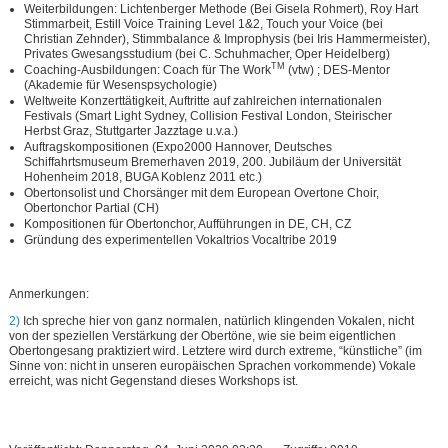
Weiterbildungen: Lichtenberger Methode (Bei Gisela Rohmert), Roy Hart
Stimmarbeit, Estill Voice Training Level 1&2, Touch your Voice (bei
Christian Zehnder), Stimmbalance & Improphysis (bei Iris Hammermeister),
Privates Gwesangsstudium (bei C. Schuhmacher, Oper Heidelberg)
TM
Coaching-Ausbildungen: Coach für The Work
(vtw) ; DES-Mentor
(Akademie für Wesenspsychologie)
Weltweite Konzerttätigkeit, Auftritte auf zahlreichen internationalen
Festivals (Smart Light Sydney, Collision Festival London, Steirischer
Herbst Graz, Stuttgarter Jazztage u.v.a.)
Auftragskompositionen (Expo2000 Hannover, Deutsches
Schiffahrtsmuseum Bremerhaven 2019, 200. Jubiläum der Universität
Hohenheim 2018, BUGA Koblenz 2011 etc.)
Obertonsolist und Chorsänger mit dem European Overtone Choir,
Obertonchor Partial (CH)
Kompositionen für Obertonchor, Aufführungen in DE, CH, CZ
Gründung des experimentellen Vokaltrios Vocaltribe 2019
Anmerkungen:
2)
Ich spreche hier von ganz normalen, natürlich klingenden Vokalen, nicht
von der speziellen Verstärkung der Obertöne, wie sie beim eigentlichen
Obertongesang praktiziert wird. Letztere wird durch extreme, “künstliche” (im
Sinne von: nicht in unseren europäischen Sprachen vorkommende) Vokale
erreicht, was nicht Gegenstand dieses Workshops ist.