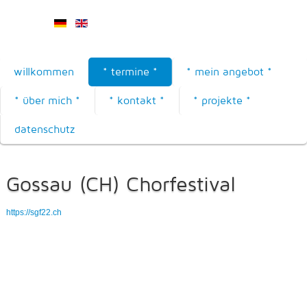
willkommen
* termine *
* mein angebot *
* über mich *
* kontakt *
* projekte *
datenschutz
Gossau (CH) Chorfestival
https://sgf22.ch