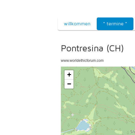
willkommen
* termine *
Pontresina (CH)
www.worldethicforum.com
+
−