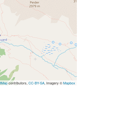
etMap
contributors,
CC-BY-SA
, Imagery ©
Mapbox