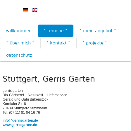
willkommen
* termine *
* mein angebot *
* über mich *
* kontakt *
* projekte *
datenschutz
Stuttgart, Gerris Garten
gerris garten
Bio-Gärtnerei – Naturkost – Lieferservice
Gerald und Gabi Birkenstock
Korntaler Str. 8
70439 Stuttgart-Stammheim
Tel. (07 11) 81 04 16 76
info@gerrisgarten.de
www.gerrisgarten.de