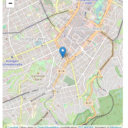
−
Leaflet
| Map data ©
OpenStreetMap
contributors,
CC-BY-SA
, Imagery ©
Mapbox