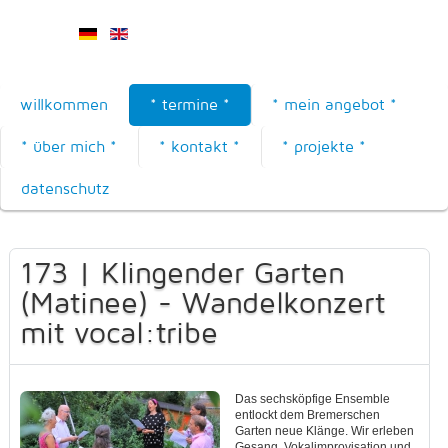
willkommen
* termine *
* mein angebot *
* über mich *
* kontakt *
* projekte *
datenschutz
173 | Klingender Garten
(Matinee) - Wandelkonzert
mit vocal:tribe
Das sechsköpfige Ensemble
entlockt dem Bremerschen
Garten neue Klänge. Wir erleben
Gesang, Vokalimprovisation und