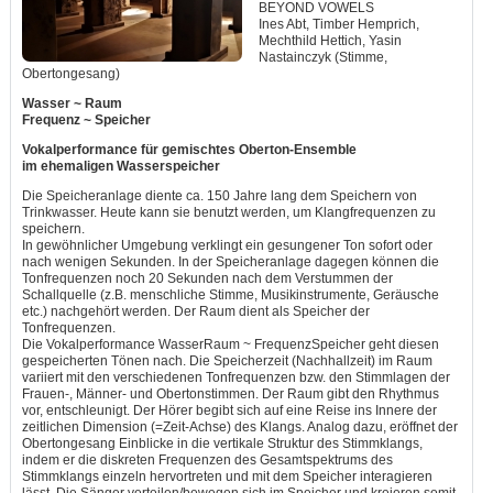
BEYOND VOWELS
Ines Abt, Timber Hemprich,
Mechthild Hettich, Yasin
Nastainczyk (Stimme,
Obertongesang)
Wasser ~ Raum
Frequenz ~ Speicher
Vokalperformance für gemischtes Oberton-Ensemble
im ehemaligen Wasserspeicher
Die Speicheranlage diente ca. 150 Jahre lang dem Speichern von
Trinkwasser. Heute kann sie benutzt werden, um Klangfrequenzen zu
speichern.
In gewöhnlicher Umgebung verklingt ein gesungener Ton sofort oder
nach wenigen Sekunden. In der Speicheranlage dagegen können die
Tonfrequenzen noch 20 Sekunden nach dem Verstummen der
Schallquelle (z.B. menschliche Stimme, Musikinstrumente, Geräusche
etc.) nachgehört werden. Der Raum dient als Speicher der
Tonfrequenzen.
Die Vokalperformance WasserRaum ~ FrequenzSpeicher geht diesen
gespeicherten Tönen nach. Die Speicherzeit (Nachhallzeit) im Raum
variiert mit den verschiedenen Tonfrequenzen bzw. den Stimmlagen der
Frauen-, Männer- und Obertonstimmen. Der Raum gibt den Rhythmus
vor, entschleunigt. Der Hörer begibt sich auf eine Reise ins Innere der
zeitlichen Dimension (=Zeit-Achse) des Klangs. Analog dazu, eröffnet der
Obertongesang Einblicke in die vertikale Struktur des Stimmklangs,
indem er die diskreten Frequenzen des Gesamtspektrums des
Stimmklangs einzeln hervortreten und mit dem Speicher interagieren
lässt. Die Sänger verteilen/bewegen sich im Speicher und kreieren somit