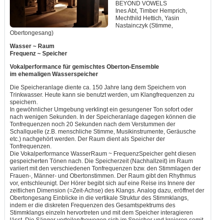
BEYOND VOWELS
Ines Abt, Timber Hemprich,
Mechthild Hettich, Yasin
Nastainczyk (Stimme,
Obertongesang)
Wasser ~ Raum
Frequenz ~ Speicher
Vokalperformance für gemischtes Oberton-Ensemble
im ehemaligen Wasserspeicher
Die Speicheranlage diente ca. 150 Jahre lang dem Speichern von
Trinkwasser. Heute kann sie benutzt werden, um Klangfrequenzen zu
speichern.
In gewöhnlicher Umgebung verklingt ein gesungener Ton sofort oder
nach wenigen Sekunden. In der Speicheranlage dagegen können die
Tonfrequenzen noch 20 Sekunden nach dem Verstummen der
Schallquelle (z.B. menschliche Stimme, Musikinstrumente, Geräusche
etc.) nachgehört werden. Der Raum dient als Speicher der
Tonfrequenzen.
Die Vokalperformance WasserRaum ~ FrequenzSpeicher geht diesen
gespeicherten Tönen nach. Die Speicherzeit (Nachhallzeit) im Raum
variiert mit den verschiedenen Tonfrequenzen bzw. den Stimmlagen der
Frauen-, Männer- und Obertonstimmen. Der Raum gibt den Rhythmus
vor, entschleunigt. Der Hörer begibt sich auf eine Reise ins Innere der
zeitlichen Dimension (=Zeit-Achse) des Klangs. Analog dazu, eröffnet der
Obertongesang Einblicke in die vertikale Struktur des Stimmklangs,
indem er die diskreten Frequenzen des Gesamtspektrums des
Stimmklangs einzeln hervortreten und mit dem Speicher interagieren
lässt. Die Sänger verteilen/bewegen sich im Speicher und kreieren somit