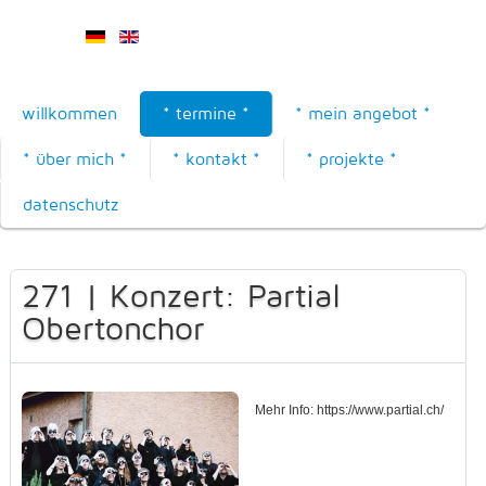
willkommen
* termine *
* mein angebot *
* über mich *
* kontakt *
* projekte *
datenschutz
271 | Konzert: Partial
Obertonchor
Mehr Info: https://www.partial.ch/