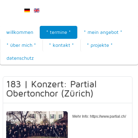
willkommen
* termine *
* mein angebot *
* über mich *
* kontakt *
* projekte *
datenschutz
183 | Konzert: Partial
Obertonchor (Zürich)
Mehr Info: https://www.partial.ch/