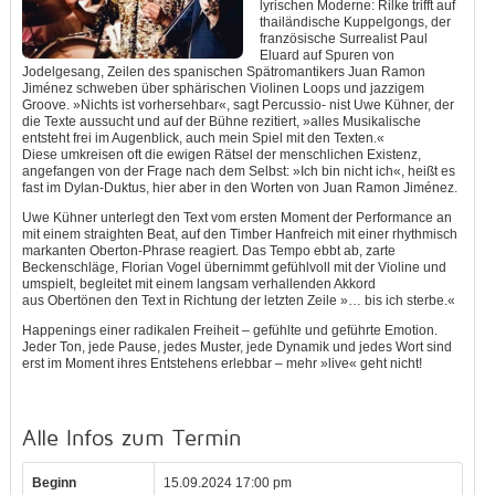
lyrischen Moderne: Rilke trifft auf
thailändische Kuppelgongs, der
französische Surrealist Paul
Eluard auf Spuren von
Jodelgesang, Zeilen des spanischen Spätromantikers Juan Ramon
Jiménez schweben über sphärischen Violinen Loops und jazzigem
Groove. »Nichts ist vorhersehbar«, sagt Percussio- nist Uwe Kühner, der
die Texte aussucht und auf der Bühne rezitiert, »alles Musikalische
entsteht frei im Augenblick, auch mein Spiel mit den Texten.«
Diese umkreisen oft die ewigen Rätsel der menschlichen Existenz,
angefangen von der Frage nach dem Selbst: »Ich bin nicht ich«, heißt es
fast im Dylan-Duktus, hier aber in den Worten von Juan Ramon Jiménez.
Uwe Kühner unterlegt den Text vom ersten Moment der Performance an
mit einem straighten Beat, auf den Timber Hanfreich mit einer rhythmisch
markanten Oberton-Phrase reagiert. Das Tempo ebbt ab, zarte
Beckenschläge, Florian Vogel übernimmt gefühlvoll mit der Violine und
umspielt, begleitet mit einem langsam verhallenden Akkord
aus Obertönen den Text in Richtung der letzten Zeile »… bis ich sterbe.«
Happenings einer radikalen Freiheit – gefühlte und geführte Emotion.
Jeder Ton, jede Pause, jedes Muster, jede Dynamik und jedes Wort sind
erst im Moment ihres Entstehens erlebbar – mehr »live« geht nicht!
Alle Infos zum Termin
Beginn
15.09.2024 17:00 pm