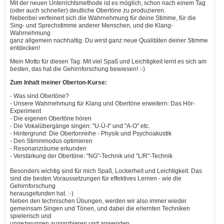
Mit der neuen Unterrichtsmethode ist es möglich, schon nach einem Tag
(oder auch schneller) deutliche Obertöne zu produzieren.
Nebenbei verfeinert sich die Wahrnehmung für deine Stimme, für die
Sing- und Sprechstimme anderer Menschen, und die Klang-
Wahrnehmung
ganz allgemein nachhaltig. Du wirst ganz neue Qualitäten deiner Stimme
entdecken!
Mein Motto für diesen Tag: Mit viel Spaß und Leichtigkeit lernt es sich am
besten, das hat die Gehirnforschung bewiesen! :-)
Zum Inhalt meiner Oberton-Kurse:
- Was sind Obertöne?
- Unsere Wahrnehmung für Klang und Obertöne erweitern: Das Hör-
Experiment
- Die eigenen Obertöne hören
- Die Vokalübergänge singen: "U-Ü-I" und "A-O" etc.
- Hintergrund: Die Obertonreihe - Physik und Psychoakustik
- Den Stimmmodus optimieren
- Resonanzräume erkunden
- Verstärkung der Obertöne: "NG"-Technik und "L/R"-Technik
Besonders wichtig sind für mich Spaß, Lockerheit und Leichtigkeit. Das
sind die besten Voraussetzungen für effektives Lernen - wie die
Gehirnforschung
herausgefunden hat. :-)
Neben den technischen Übungen, werden wir also immer wieder
gemeinsam Singen und Tönen, und dabei die erlernten Techniken
spielerisch und
ungezwungen ausprobieren und anwenden.