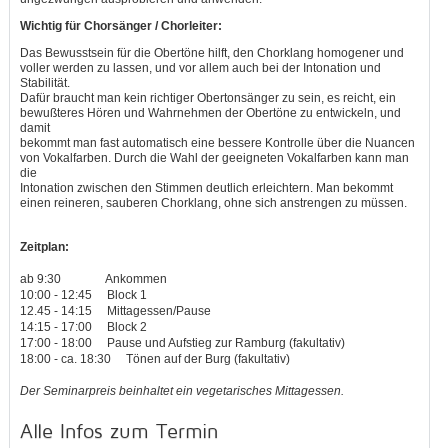
Wichtig für Chorsänger / Chorleiter:
Das Bewusstsein für die Obertöne hilft, den Chorklang homogener
und
voller werden zu lassen,
und
vor allem auch bei der Intonation
und
Stabilität.
Dafür braucht man kein richtiger Obertonsänger zu sein, es reicht, ein
bewußteres Hören
und
Wahrnehmen der Obertöne zu entwickeln,
und
damit
bekommt man fast automatisch eine bessere Kontrolle über die Nuancen
von Vokalfarben. Durch die Wahl der geeigneten Vokalfarben kann man
die
Intonation zwischen den Stimmen deutlich erleichtern. Man bekommt
einen reineren, sauberen Chorklang, ohne sich anstrengen zu müssen.
Zeitplan:
ab 9:30 Ankommen
10:00 - 12:45 Block 1
12.45 - 14:15 Mittagessen/Pause
14:15 - 17:00 Block 2
17:00 - 18:00 Pause und Aufstieg zur Ramburg (fakultativ)
18:00 - ca. 18:30 Tönen auf der Burg (fakultativ)
Der Seminarpreis beinhaltet ein vegetarisches Mittagessen.
Alle Infos zum Termin