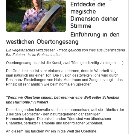
Entdecke die
magische
Dimension deiner
Stimme
Einführung in den
westlichen Obertongesang
Ein vegetarisches Mittagessen - frisch gekocht von Ines aus überwiegend
Bio-Zutaten - ist im Preis enthalten.
Obertongesang - das ist die Kunst, zwei Töne gleichzeitig zu singen ... :-)
Die Grundtechnik ist sehr einfach zu erlernen, denn in Wahrheit singt
man natürlich nur einen Ton. Die Illusion des zweiten Tons wird durch
Resonanz-Einstellungen von Hals, Mundraum und Zunge erzeugt – das
Prinzip ist sehr ähnlich wie beim normalen Sprechen.
"Wenn wir Obertöne singen, betreten wir eine Welt voller Schönheit
und Harmonie." (Timber)
Die erklingenden Intervalle sind immer harmonisch, weil sie - ähnlich der
„Heiligen Geometrie“ - den naturgegebenen ganzzahligen
Harmonien folgen. Die entstehenden Töne sind von ätherischem
Charakter, perfekter Harmonie und überirdischer Schönheit.
An diesem Tag tauchen wir ein in die Welt der Obertöne.