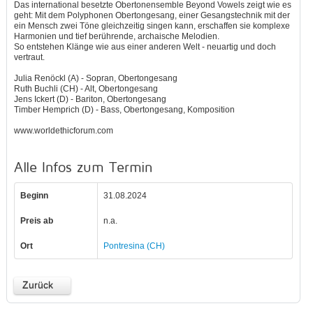
Das international besetzte Obertonensemble Beyond Vowels zeigt wie es
geht: Mit dem Polyphonen Obertongesang, einer Gesangstechnik mit der
ein Mensch zwei Töne gleichzeitig singen kann, erschaffen sie komplexe
Harmonien und tief berührende, archaische Melodien.
So entstehen Klänge wie aus einer anderen Welt - neuartig und doch
vertraut.
Julia Renöckl (A) - Sopran, Obertongesang
Ruth Buchli (CH) - Alt, Obertongesang
Jens Ickert (D) - Bariton, Obertongesang
Timber Hemprich (D) - Bass, Obertongesang, Komposition
www.worldethicforum.com
Alle Infos zum Termin
Beginn
31.08.2024
Preis ab
n.a.
Ort
Pontresina (CH)
Zurück