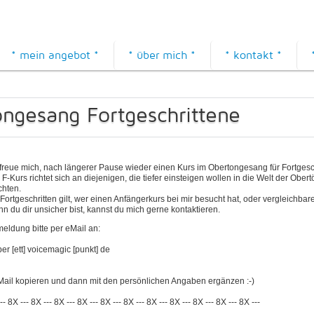
* mein angebot *
* über mich *
* kontakt *
ngesang Fortgeschrittene
 freue mich, nach längerer Pause wieder einen Kurs im Obertongesang für Fortgesc
 F-Kurs richtet sich an diejenigen, die tiefer einsteigen wollen in die Welt der Obe
hten.
 Fortgeschritten gilt, wer einen Anfängerkurs bei mir besucht hat, oder vergleichbar
n du dir unsicher bist, kannst du mich gerne kontaktieren.
eldung bitte per eMail an:
ber [ett] voicemagic [punkt] de
eMail kopieren und dann mit den persönlichen Angaben ergänzen :-)
--- 8X --- 8X --- 8X --- 8X --- 8X --- 8X --- 8X --- 8X --- 8X --- 8X --- 8X ---