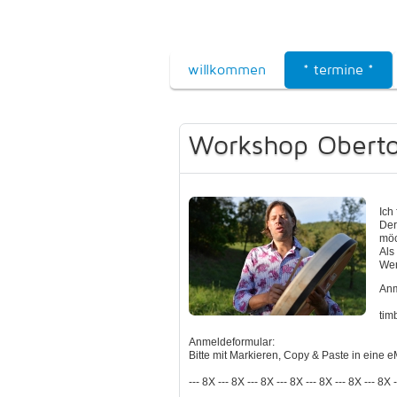
willkommen
* termine *
Workshop Oberto
Ich
Der
möc
Als
Wen
Anm
tim
Anmeldeformular:
Bitte mit Markieren, Copy & Paste in eine 
--- 8X --- 8X --- 8X --- 8X --- 8X --- 8X --- 8X 