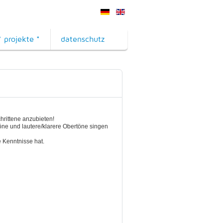
* projekte *
datenschutz
hrittene anzubieten!
rtöne und lautere/klarere Obertöne singen
e Kenntnisse hat.