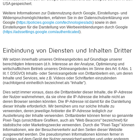
USA gespeichert.
Weitere Informationen zur Datennutzung durch Google, Einstellungs- und
Widerspruchsmöglichkeiten, erfahren Sie in der Datenschutzerklärung von
Google (
https://policies.google.com/technologies/ads
) sowie in den
Einstellungen für die Darstellung von Werbeeinblendungen durch Google
(https://adssettings.google.com/authenticated
).
Einbindung von Diensten und Inhalten Dritter
Wir setzen innerhalb unseres Onlineangebotes auf Grundlage unserer
berechtigten Interessen (d.h. Interesse an der Analyse, Optimierung und
wirtschaftlichem Betrieb unseres Onlineangebotes im Sinne des Art. 6 Abs. 1
lit. f. DSGVO) Inhalts- oder Serviceangebote von Drittanbietern ein, um deren
Inhalte und Services, wie z.B. Videos oder Schriftarten einzubinden
(nachfolgend einheitlich bezeichnet als “Inhalte”).
Dies setzt immer voraus, dass die Drittanbieter dieser Inhalte, die IP-Adresse
der Nutzer wahrnehmen, da sie ohne die IP-Adresse die Inhalte nicht an
deren Browser senden könnten. Die IP-Adresse ist damit für die Darstellung
dieser Inhalte erforderlich. Wir bemühen uns nur solche Inhalte zu
verwenden, deren jeweilige Anbieter die IP-Adresse lediglich zur
Auslieferung der Inhalte verwenden. Drittanbieter können ferner so genannte
Pixel-Tags (unsichtbare Grafiken, auch als "Web Beacons" bezeichnet) für
statistische oder Marketingzwecke verwenden. Durch die "Pixel-Tags" können
Informationen, wie der Besucherverkehr auf den Seiten dieser Website
ausgewertet werden. Die pseudonymen Informationen können ferner in
Cookies auf dem Gerät der Nutzer gespeichert werden und unter anderem