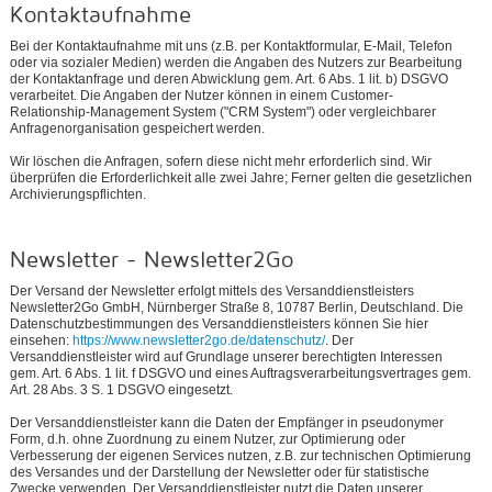
Kontaktaufnahme
Bei der Kontaktaufnahme mit uns (z.B. per Kontaktformular, E-Mail, Telefon
oder via sozialer Medien) werden die Angaben des Nutzers zur Bearbeitung
der Kontaktanfrage und deren Abwicklung gem. Art. 6 Abs. 1 lit. b) DSGVO
verarbeitet. Die Angaben der Nutzer können in einem Customer-
Relationship-Management System ("CRM System") oder vergleichbarer
Anfragenorganisation gespeichert werden.
Wir löschen die Anfragen, sofern diese nicht mehr erforderlich sind. Wir
überprüfen die Erforderlichkeit alle zwei Jahre; Ferner gelten die gesetzlichen
Archivierungspflichten.
Newsletter - Newsletter2Go
Der Versand der Newsletter erfolgt mittels des Versanddienstleisters
Newsletter2Go GmbH, Nürnberger Straße 8, 10787 Berlin, Deutschland. Die
Datenschutzbestimmungen des Versanddienstleisters können Sie hier
einsehen:
https://www.newsletter2go.de/datenschutz/
. Der
Versanddienstleister wird auf Grundlage unserer berechtigten Interessen
gem. Art. 6 Abs. 1 lit. f DSGVO und eines Auftragsverarbeitungsvertrages gem.
Art. 28 Abs. 3 S. 1 DSGVO eingesetzt.
Der Versanddienstleister kann die Daten der Empfänger in pseudonymer
Form, d.h. ohne Zuordnung zu einem Nutzer, zur Optimierung oder
Verbesserung der eigenen Services nutzen, z.B. zur technischen Optimierung
des Versandes und der Darstellung der Newsletter oder für statistische
Zwecke verwenden. Der Versanddienstleister nutzt die Daten unserer