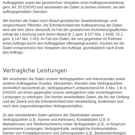
Auftraggeber sowie der gesetzlichen Vorgaben einer Auftragsverarbeitung
gem. Art. 28 DSGVO und verarbeiten die Daten zu keinen anderen, als den
auftragsgemäßen Zwecken.
Wir löschen die Daten nach Ablauf gesetzlicher Gewährleistungs- und
vergleichbarer Pflichten. die Erforderlichkeit der Aufbewahrung der Daten
wird alle drei Jahre überprüft; im Fall der gesetzlichen Archivierungspflichten
erfolgt die Löschung nach deren Ablauf (6 J, gem. § 257 Abs. 1 HGB, 10 J,
gem. § 147 Abs. 1 AO). Im Fall von Daten, die uns gegenüber im Rahmen
eines Auftrags durch den Auftraggeber offengelegt wurden, löschen wir die
Daten entsprechend den Vorgaben des Auftrags, grundsätzlich nach Ende
des Auftrags.
Vertragliche Leistungen
Wir verarbeiten die Daten unserer Vertragspartner und Interessenten sowie
anderer Auftraggeber, Kunden, Mandanten, Klienten oder Vertragspartner
(einheitlich bezeichnet als „Vertragspartner“) entsprechend Art. 6 Abs. 1 lit. b.
DSGVO, um ihnen gegenüber unsere vertraglichen oder vorvertraglichen
Leistungen zu erbringen. Die hierbei verarbeiteten Daten, die Art, der Umfang
und der Zweck und die Erforderlichkeit ihrer Verarbeitung, bestimmen sich
nach dem zugrundeliegenden Vertragsverhältnis.
Zu den verarbeiteten Daten gehören die Stammdaten unserer
Vertragspartner (z.B., Namen und Adressen), Kontaktdaten (z.B. E-
Mailadressen und Telefonnummern) sowie Vertragsdaten (z.B., in Anspruch
genommene Leistungen, Vertragsinhalte, vertragliche Kommunikation,
Namen von Kontaktpersonen) und Zahlungsdaten (z.B., Bankverbindungen,