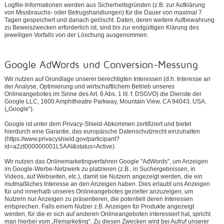
Logfile-Informationen werden aus Sicherheitsgründen (z.B. zur Aufklärung
von Missbrauchs- oder Betrugshandlungen) für die Dauer von maximal 7
Tagen gespeichert und danach gelöscht. Daten, deren weitere Aufbewahrung
zu Beweiszwecken erforderlich ist, sind bis zur endgültigen Klärung des
jeweiligen Vorfalls von der Löschung ausgenommen.
Google AdWords und Conversion-Messung
Wir nutzen auf Grundlage unserer berechtigten Interessen (d.h. Interesse an
der Analyse, Optimierung und wirtschaftlichem Betrieb unseres
Onlineangebotes im Sinne des Art. 6 Abs. 1 lit. f. DSGVO) die Dienste der
Google LLC, 1600 Amphitheatre Parkway, Mountain View, CA 94043, USA,
(„Google“).
Google ist unter dem Privacy-Shield-Abkommen zertifiziert und bietet
hierdurch eine Garantie, das europäische Datenschutzrecht einzuhalten
(https://www.privacyshield.gov/participant?
id=a2zt000000001L5AAI&status=Active).
Wir nutzen das Onlinemarketingverfahren Google "AdWords", um Anzeigen
im Google-Werbe-Netzwerk zu platzieren (z.B., in Suchergebnissen, in
Videos, auf Webseiten, etc.), damit sie Nutzern angezeigt werden, die ein
mutmaßliches Interesse an den Anzeigen haben. Dies erlaubt uns Anzeigen
für und innerhalb unseres Onlineangebotes gezielter anzuzeigen, um
Nutzern nur Anzeigen zu präsentieren, die potentiell deren Interessen
entsprechen. Falls einem Nutzer z.B. Anzeigen für Produkte angezeigt
werden, für die er sich auf anderen Onlineangeboten interessiert hat, spricht
man hierbei vom „Remarketing“. Zu diesen Zwecken wird bei Aufruf unserer