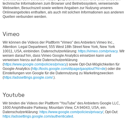
technische Informationen zum Browser und Betriebssystem, verweisende
Webseiten, Besuchszeit sowie weitere Angaben zur Nutzung unseres
Onlineangebotes enthalten, als auch mit solchen Informationen aus anderen
Quellen verbunden werden.
Vimeo
Wir können die Videos der Plattform “Vimeo” des Anbieters Vimeo Inc.,
Attention: Legal Department, 555 West 18th Street New York, New York
10011, USA, einbinden. Datenschutzerklärung:
https://vimeo.com/privacy
. WIr
weisen darauf hin, dass Vimeo Google Analytics einsetzen kann und
verweisen hierzu auf die Datenschutzerklärung
(
https://www.google.com/policies/privacy
) sowie Opt-Out-Möglichkeiten für
Google-Analytics (
http://tools.google.com/dlpage/gaoptout?hl=de
) oder die
Einstellungen von Google für die Datennutzung zu Marketingzwecken
(
https://adssettings.google.com/.
).
Youtube
Wir binden die Videos der Plattform “YouTube” des Anbieters Google LLC,
1600 Amphitheatre Parkway, Mountain View, CA 94043, USA, ein.
Datenschutzerklärung:
https://www.google.com/policies/privacy/
, Opt-Out:
https://adssettings.google.com/authenticated
.