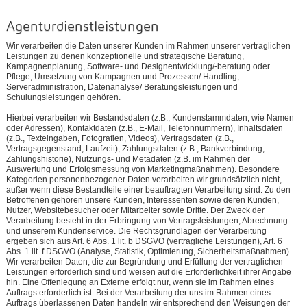
Agenturdienstleistungen
Wir verarbeiten die Daten unserer Kunden im Rahmen unserer vertraglichen
Leistungen zu denen konzeptionelle und strategische Beratung,
Kampagnenplanung, Software- und Designentwicklung/-beratung oder
Pflege, Umsetzung von Kampagnen und Prozessen/ Handling,
Serveradministration, Datenanalyse/ Beratungsleistungen und
Schulungsleistungen gehören.
Hierbei verarbeiten wir Bestandsdaten (z.B., Kundenstammdaten, wie Namen
oder Adressen), Kontaktdaten (z.B., E-Mail, Telefonnummern), Inhaltsdaten
(z.B., Texteingaben, Fotografien, Videos), Vertragsdaten (z.B.,
Vertragsgegenstand, Laufzeit), Zahlungsdaten (z.B., Bankverbindung,
Zahlungshistorie), Nutzungs- und Metadaten (z.B. im Rahmen der
Auswertung und Erfolgsmessung von Marketingmaßnahmen). Besondere
Kategorien personenbezogener Daten verarbeiten wir grundsätzlich nicht,
außer wenn diese Bestandteile einer beauftragten Verarbeitung sind. Zu den
Betroffenen gehören unsere Kunden, Interessenten sowie deren Kunden,
Nutzer, Websitebesucher oder Mitarbeiter sowie Dritte. Der Zweck der
Verarbeitung besteht in der Erbringung von Vertragsleistungen, Abrechnung
und unserem Kundenservice. Die Rechtsgrundlagen der Verarbeitung
ergeben sich aus Art. 6 Abs. 1 lit. b DSGVO (vertragliche Leistungen), Art. 6
Abs. 1 lit. f DSGVO (Analyse, Statistik, Optimierung, Sicherheitsmaßnahmen).
Wir verarbeiten Daten, die zur Begründung und Erfüllung der vertraglichen
Leistungen erforderlich sind und weisen auf die Erforderlichkeit ihrer Angabe
hin. Eine Offenlegung an Externe erfolgt nur, wenn sie im Rahmen eines
Auftrags erforderlich ist. Bei der Verarbeitung der uns im Rahmen eines
Auftrags überlassenen Daten handeln wir entsprechend den Weisungen der