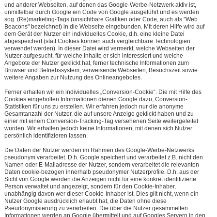
und anderer Webseiten, auf denen das Google-Werbe-Netzwerk aktiv ist,
unmittelbar durch Google ein Code von Google ausgeführt und es werden
sog. (Re)marketing-Tags (unsichtbare Grafiken oder Code, auch als "Web
Beacons" bezeichnet) in die Webseite eingebunden. Mit deren Hilfe wird auf
dem Gerät der Nutzer ein individuelles Cookie, d.h. eine kleine Datei
abgespeichert (statt Cookies können auch vergleichbare Technologien
verwendet werden). In dieser Datei wird vermerkt, welche Webseiten der
Nutzer aufgesucht, für welche Inhalte er sich interessiert und welche
Angebote der Nutzer geklickt hat, ferner technische Informationen zum
Browser und Betriebssystem, verweisende Webseiten, Besuchszeit sowie
weitere Angaben zur Nutzung des Onlineangebotes.
Ferner erhalten wir ein individuelles „Conversion-Cookie“. Die mit Hilfe des
Cookies eingeholten Informationen dienen Google dazu, Conversion-
Statistiken für uns zu erstellen. Wir erfahren jedoch nur die anonyme
Gesamtanzahl der Nutzer, die auf unsere Anzeige geklickt haben und zu
einer mit einem Conversion-Tracking-Tag versehenen Seite weitergeleitet
wurden. Wir erhalten jedoch keine Informationen, mit denen sich Nutzer
persönlich identifizieren lassen.
Die Daten der Nutzer werden im Rahmen des Google-Werbe-Netzwerks
pseudonym verarbeitet. D.h. Google speichert und verarbeitet z.B. nicht den
Namen oder E-Mailadresse der Nutzer, sondern verarbeitet die relevanten
Daten cookie-bezogen innerhalb pseudonymer Nutzerprofile. D.h. aus der
Sicht von Google werden die Anzeigen nicht für eine konkret identifizierte
Person verwaltet und angezeigt, sondern für den Cookie-Inhaber,
unabhängig davon wer dieser Cookie-Inhaber ist. Dies gilt nicht, wenn ein
Nutzer Google ausdrücklich erlaubt hat, die Daten ohne diese
Pseudonymisierung zu verarbeiten. Die über die Nutzer gesammelten
Informationen werden an Google übermittelt und auf Googles Servern in den