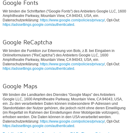
Google Fonts
Wir binden die Schriftarten ("Google Fonts") des Anbieters Google LLC, 1600
Amphitheatre Parkway, Mountain View, CA 94043, USA, ein.
Datenschutzerklärung:
https://www.google.com/policies/privacy/
, Opt-Out:
https://adssettings.google.com/authenticated
.
Google ReCaptcha
Wir binden die Funktion zur Erkennung von Bots, z.B. bei Eingaben in
Onlineformularen ("ReCaptcha") des Anbieters Google LLC, 1600
Amphitheatre Parkway, Mountain View, CA 94043, USA, ein.
Datenschutzerklärung:
https://www.google.com/policies/privacy/
, Opt-Out:
https://adssettings.google.com/authenticated
.
Google Maps
Wir binden die Landkarten des Dienstes “Google Maps” des Anbieters
Google LLC, 1600 Amphitheatre Parkway, Mountain View, CA 94043, USA,
ein. Zu den verarbeiteten Daten können insbesondere IP-Adressen und
Standortdaten der Nutzer gehören, die jedoch nicht ohne deren Einwilligung
(im Regelfall im Rahmen der Einstellungen ihrer Mobilgeräte vollzogen),
erhoben werden. Die Daten können in den USA verarbeitet werden.
Datenschutzerklärung:
https://www.google.com/policies/privacy/
, Opt-Out:
https://adssettings.google.com/authenticated
.