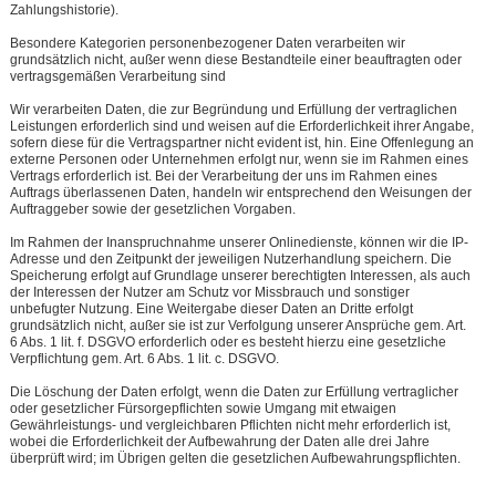
Zahlungshistorie).
Besondere Kategorien personenbezogener Daten verarbeiten wir
grundsätzlich nicht, außer wenn diese Bestandteile einer beauftragten oder
vertragsgemäßen Verarbeitung sind
Wir verarbeiten Daten, die zur Begründung und Erfüllung der vertraglichen
Leistungen erforderlich sind und weisen auf die Erforderlichkeit ihrer Angabe,
sofern diese für die Vertragspartner nicht evident ist, hin. Eine Offenlegung an
externe Personen oder Unternehmen erfolgt nur, wenn sie im Rahmen eines
Vertrags erforderlich ist. Bei der Verarbeitung der uns im Rahmen eines
Auftrags überlassenen Daten, handeln wir entsprechend den Weisungen der
Auftraggeber sowie der gesetzlichen Vorgaben.
Im Rahmen der Inanspruchnahme unserer Onlinedienste, können wir die IP-
Adresse und den Zeitpunkt der jeweiligen Nutzerhandlung speichern. Die
Speicherung erfolgt auf Grundlage unserer berechtigten Interessen, als auch
der Interessen der Nutzer am Schutz vor Missbrauch und sonstiger
unbefugter Nutzung. Eine Weitergabe dieser Daten an Dritte erfolgt
grundsätzlich nicht, außer sie ist zur Verfolgung unserer Ansprüche gem. Art.
6 Abs. 1 lit. f. DSGVO erforderlich oder es besteht hierzu eine gesetzliche
Verpflichtung gem. Art. 6 Abs. 1 lit. c. DSGVO.
Die Löschung der Daten erfolgt, wenn die Daten zur Erfüllung vertraglicher
oder gesetzlicher Fürsorgepflichten sowie Umgang mit etwaigen
Gewährleistungs- und vergleichbaren Pflichten nicht mehr erforderlich ist,
wobei die Erforderlichkeit der Aufbewahrung der Daten alle drei Jahre
überprüft wird; im Übrigen gelten die gesetzlichen Aufbewahrungspflichten.