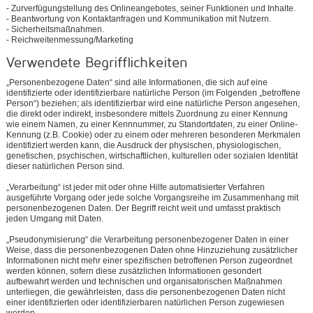
- Zurverfügungstellung des Onlineangebotes, seiner Funktionen und Inhalte.
- Beantwortung von Kontaktanfragen und Kommunikation mit Nutzern.
- Sicherheitsmaßnahmen.
- Reichweitenmessung/Marketing
Verwendete Begrifflichkeiten
„Personenbezogene Daten“ sind alle Informationen, die sich auf eine
identifizierte oder identifizierbare natürliche Person (im Folgenden „betroffene
Person“) beziehen; als identifizierbar wird eine natürliche Person angesehen,
die direkt oder indirekt, insbesondere mittels Zuordnung zu einer Kennung
wie einem Namen, zu einer Kennnummer, zu Standortdaten, zu einer Online-
Kennung (z.B. Cookie) oder zu einem oder mehreren besonderen Merkmalen
identifiziert werden kann, die Ausdruck der physischen, physiologischen,
genetischen, psychischen, wirtschaftlichen, kulturellen oder sozialen Identität
dieser natürlichen Person sind.
„Verarbeitung“ ist jeder mit oder ohne Hilfe automatisierter Verfahren
ausgeführte Vorgang oder jede solche Vorgangsreihe im Zusammenhang mit
personenbezogenen Daten. Der Begriff reicht weit und umfasst praktisch
jeden Umgang mit Daten.
„Pseudonymisierung“ die Verarbeitung personenbezogener Daten in einer
Weise, dass die personenbezogenen Daten ohne Hinzuziehung zusätzlicher
Informationen nicht mehr einer spezifischen betroffenen Person zugeordnet
werden können, sofern diese zusätzlichen Informationen gesondert
aufbewahrt werden und technischen und organisatorischen Maßnahmen
unterliegen, die gewährleisten, dass die personenbezogenen Daten nicht
einer identifizierten oder identifizierbaren natürlichen Person zugewiesen
werden.