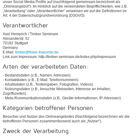
unser Social Media Profile auf (nachfolgend gemeinsam bezeichnet als
„Onlineangebot“). Im Hinblick auf die verwendeten Begrifflichkeiten, wie z.B.
„Verarbeitung“ oder „Verantwortlicher“ verweisen wir auf die Definitionen im
Art. 4 der Datenschutzgrundverordnung (DSGVO).
Verantwortlicher
Axel Hemprich / Timber Seminare
Alexanderstr. 52
70182 Stuttgart
Germany
E-Mail:
timber@freier-traeumer.de
Link zum Impressum: http://timber-seminare.de/index.php/impressum
Arten der verarbeiteten Daten:
- Bestandsdaten (z.B., Namen, Adressen).
- Kontaktdaten (z.B., E-Mail, Telefonnummern).
- Inhaltsdaten (z.B., Texteingaben, Fotografien, Videos).
- Nutzungsdaten (z.B., besuchte Webseiten, Interesse an Inhalten,
Zugriffszeiten).
- Meta-/Kommunikationsdaten (z.B., Geräte-Informationen, IP-Adressen).
Kategorien betroffener Personen
Besucher und Nutzer des Onlineangebotes (Nachfolgend bezeichnen wir die
betroffenen Personen zusammenfassend auch als „Nutzer“).
Zweck der Verarbeitung