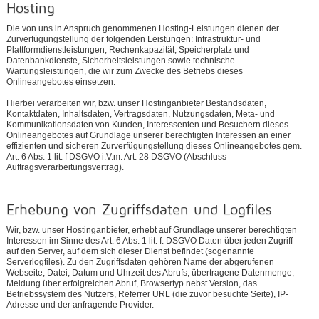
Hosting
Die von uns in Anspruch genommenen Hosting-Leistungen dienen der
Zurverfügungstellung der folgenden Leistungen: Infrastruktur- und
Plattformdienstleistungen, Rechenkapazität, Speicherplatz und
Datenbankdienste, Sicherheitsleistungen sowie technische
Wartungsleistungen, die wir zum Zwecke des Betriebs dieses
Onlineangebotes einsetzen.
Hierbei verarbeiten wir, bzw. unser Hostinganbieter Bestandsdaten,
Kontaktdaten, Inhaltsdaten, Vertragsdaten, Nutzungsdaten, Meta- und
Kommunikationsdaten von Kunden, Interessenten und Besuchern dieses
Onlineangebotes auf Grundlage unserer berechtigten Interessen an einer
effizienten und sicheren Zurverfügungstellung dieses Onlineangebotes gem.
Art. 6 Abs. 1 lit. f DSGVO i.V.m. Art. 28 DSGVO (Abschluss
Auftragsverarbeitungsvertrag).
Erhebung von Zugriffsdaten und Logfiles
Wir, bzw. unser Hostinganbieter, erhebt auf Grundlage unserer berechtigten
Interessen im Sinne des Art. 6 Abs. 1 lit. f. DSGVO Daten über jeden Zugriff
auf den Server, auf dem sich dieser Dienst befindet (sogenannte
Serverlogfiles). Zu den Zugriffsdaten gehören Name der abgerufenen
Webseite, Datei, Datum und Uhrzeit des Abrufs, übertragene Datenmenge,
Meldung über erfolgreichen Abruf, Browsertyp nebst Version, das
Betriebssystem des Nutzers, Referrer URL (die zuvor besuchte Seite), IP-
Adresse und der anfragende Provider.