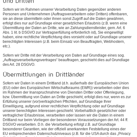
und Dritten
Sofern wir im Rahmen unserer Verarbeitung Daten gegenüber anderen
Personen und Unternehmen (Auftragsverarbeitern oder Dritten) offenbaren,
sie an diese übermitteln oder ihnen sonst Zugriff auf die Daten gewähren,
erfolgt dies nur auf Grundlage einer gesetzlichen Erlaubnis (z.B. wenn eine
Übermittlung der Daten an Dritte, wie an Zahlungsdienstleister, gem. Art. 6
Abs. 1 lit. b DSGVO zur Vertragserfüllung erforderlich ist), Sie eingewilligt
haben, eine rechtliche Verpflichtung dies vorsieht oder auf Grundlage unserer
berechtigten Interessen (z.B. beim Einsatz von Beauftragten, Webhostern,
etc.).
Sofern wir Dritte mit der Verarbeitung von Daten auf Grundlage eines sog.
„Auftragsverarbeitungsvertrages“ beauftragen, geschieht dies auf Grundlage
des Art. 28 DSGVO.
Übermittlungen in Drittländer
Sofern wir Daten in einem Drittland (d.h. außerhalb der Europäischen Union
(EU) oder des Europäischen Wirtschaftsraums (EWR)) verarbeiten oder dies
im Rahmen der Inanspruchnahme von Diensten Dritter oder Offenlegung,
bzw. Übermittlung von Daten an Dritte geschieht, erfolgt dies nur, wenn es zur
Erfüllung unserer (vor)vertraglichen Pflichten, auf Grundlage Ihrer
Einwilligung, aufgrund einer rechtlichen Verpflichtung oder auf Grundlage
unserer berechtigten Interessen geschieht. Vorbehaltlich gesetzlicher oder
vertraglicher Erlaubnisse, verarbeiten oder lassen wir die Daten in einem
Drittland nur beim Vorliegen der besonderen Voraussetzungen der Art. 44 ff.
DSGVO verarbeiten. D.h. die Verarbeitung erfolgt z.B. auf Grundlage
besonderer Garantien, wie der offiziell anerkannten Feststellung eines der
EU entsprechenden Datenschutzniveaus (z.B. für die USA durch das „Privacy