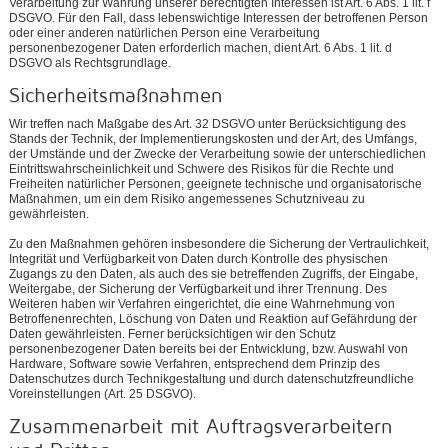
Verarbeitung zur Wahrung unserer berechtigten Interessen ist Art. 6 Abs. 1 lit. f
DSGVO. Für den Fall, dass lebenswichtige Interessen der betroffenen Person
oder einer anderen natürlichen Person eine Verarbeitung
personenbezogener Daten erforderlich machen, dient Art. 6 Abs. 1 lit. d
DSGVO als Rechtsgrundlage.
Sicherheitsmaßnahmen
Wir treffen nach Maßgabe des Art. 32 DSGVO unter Berücksichtigung des
Stands der Technik, der Implementierungskosten und der Art, des Umfangs,
der Umstände und der Zwecke der Verarbeitung sowie der unterschiedlichen
Eintrittswahrscheinlichkeit und Schwere des Risikos für die Rechte und
Freiheiten natürlicher Personen, geeignete technische und organisatorische
Maßnahmen, um ein dem Risiko angemessenes Schutzniveau zu
gewährleisten.
Zu den Maßnahmen gehören insbesondere die Sicherung der Vertraulichkeit,
Integrität und Verfügbarkeit von Daten durch Kontrolle des physischen
Zugangs zu den Daten, als auch des sie betreffenden Zugriffs, der Eingabe,
Weitergabe, der Sicherung der Verfügbarkeit und ihrer Trennung. Des
Weiteren haben wir Verfahren eingerichtet, die eine Wahrnehmung von
Betroffenenrechten, Löschung von Daten und Reaktion auf Gefährdung der
Daten gewährleisten. Ferner berücksichtigen wir den Schutz
personenbezogener Daten bereits bei der Entwicklung, bzw. Auswahl von
Hardware, Software sowie Verfahren, entsprechend dem Prinzip des
Datenschutzes durch Technikgestaltung und durch datenschutzfreundliche
Voreinstellungen (Art. 25 DSGVO).
Zusammenarbeit mit Auftragsverarbeitern