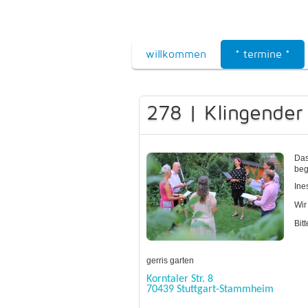
willkommen
* termine *
278 | Klingender
Das
beg
Ine
Wir
Bit
gerris garten
Korntaler Str. 8
70439 Stuttgart-Stammheim