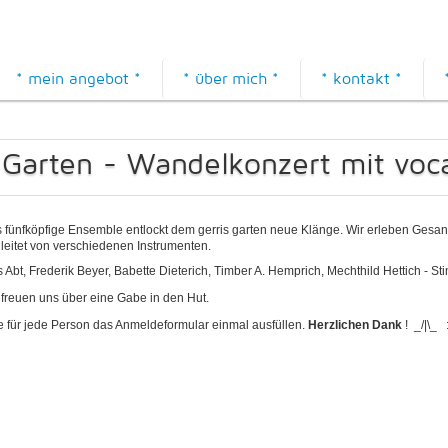
* mein angebot *
* über mich *
* kontakt *
 Garten - Wandelkonzert mit voca
 fünfköpfige Ensemble entlockt dem gerris garten neue Klänge. Wir erleben Gesang
leitet von verschiedenen Instrumenten.
s Abt, Frederik Beyer, Babette Dieterich, Timber A. Hemprich, Mechthild Hettich - 
 freuen uns über eine Gabe in den Hut.
te für jede Person das Anmeldeformular einmal ausfüllen.
Herzlichen Dank
! _/|\_ :