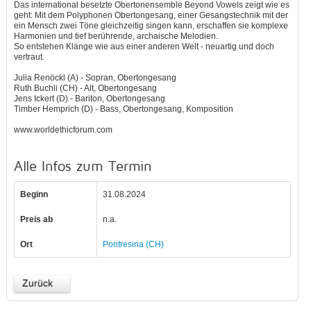
Das international besetzte Obertonensemble Beyond Vowels zeigt wie es
geht: Mit dem Polyphonen Obertongesang, einer Gesangstechnik mit der
ein Mensch zwei Töne gleichzeitig singen kann, erschaffen sie komplexe
Harmonien und tief berührende, archaische Melodien.
So entstehen Klänge wie aus einer anderen Welt - neuartig und doch
vertraut.
Julia Renöckl (A) - Sopran, Obertongesang
Ruth Buchli (CH) - Alt, Obertongesang
Jens Ickert (D) - Bariton, Obertongesang
Timber Hemprich (D) - Bass, Obertongesang, Komposition
www.worldethicforum.com
Alle Infos zum Termin
Beginn
31.08.2024
Preis ab
n.a.
Ort
Pontresina (CH)
Zurück