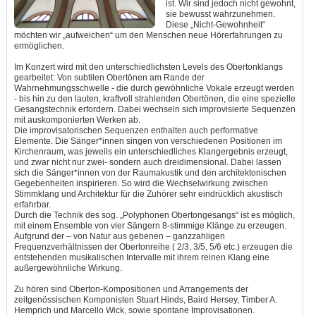
ist. Wir sind jedoch nicht gewohnt,
sie bewusst wahrzunehmen.
Diese „Nicht-Gewohnheit“
möchten wir „aufweichen“ um den Menschen neue Hörerfahrungen zu
ermöglichen.
Im Konzert wird mit den unterschiedlichsten Levels des Obertonklangs
gearbeitet: Von subtilen Obertönen am Rande der
Wahrnehmungsschwelle - die durch gewöhnliche Vokale erzeugt werden
- bis hin zu den lauten, kraftvoll strahlenden Obertönen, die eine spezielle
Gesangstechnik erfordern. Dabei wechseln sich improvisierte Sequenzen
mit auskomponierten Werken ab.
Die improvisatorischen Sequenzen enthalten auch performative
Elemente. Die Sänger*innen singen von verschiedenen Positionen im
Kirchenraum, was jeweils ein unterschiedliches Klangergebnis erzeugt,
und zwar nicht nur zwei- sondern auch dreidimensional. Dabei lassen
sich die Sänger*innen von der Raumakustik und den architektonischen
Gegebenheiten inspirieren. So wird die Wechselwirkung zwischen
Stimmklang und Architektur für die Zuhörer sehr eindrücklich akustisch
erfahrbar.
Durch die Technik des sog. „Polyphonen Obertongesangs“ ist es möglich,
mit einem Ensemble von vier Sängern 8-stimmige Klänge zu erzeugen.
Aufgrund der – von Natur aus gebenen – ganzzahligen
Frequenzverhältnissen der Obertonreihe ( 2/3, 3/5, 5/6 etc.) erzeugen die
entstehenden musikalischen Intervalle mit ihrem reinen Klang eine
außergewöhnliche Wirkung.
Zu hören sind Oberton-Kompositionen und Arrangements der
zeitgenössischen Komponisten Stuart Hinds, Baird Hersey, Timber A.
Hemprich und Marcello Wick, sowie spontane Improvisationen.