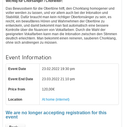
Wichtig für Chorsänger / Chorleiter:
Das Bewusstsein für die Obertöne hilft, den Chorklang homogener
und
voller werden zu lassen,
und
vor allem auch bei der Intonation
und
Stabilität. Dafür braucht man kein richtiger Obertonsänger zu sein, es
reicht, ein bewußteres Hören
und
Wahrnehmen der Obertöne zu
entwickeln,
und
damit bekommt man fast automatisch eine bessere
Kontrolle über die Nuancen von Vokalfarben. Durch die Wahl der
geeigneten Vokalfarben kann man die Intonation zwischen den Stimmen
deutlich erleichtern. Man bekommt einen reineren, sauberen Chorklang,
ohne sich anstrengen zu müssen.
Event Information
Event Date
23.02.2022 19:30 pm
Event End Date
23.03.2022 21:10 pm
Price from
120,00€
Location
At home (internet)
We are no longer accepting registration for this
event