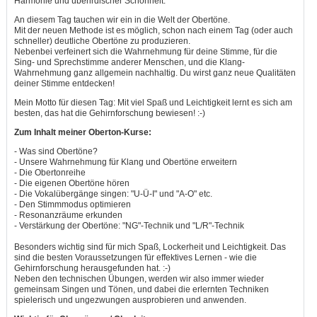
Harmonie und überirdischer Schönheit.
An diesem Tag tauchen wir ein in die Welt der Obertöne.
Mit der neuen Methode ist es möglich, schon nach einem Tag (oder auch
schneller) deutliche Obertöne zu produzieren.
Nebenbei verfeinert sich die Wahrnehmung für deine Stimme, für die
Sing- und Sprechstimme anderer Menschen, und die Klang-
Wahrnehmung ganz allgemein nachhaltig. Du wirst ganz neue Qualitäten
deiner Stimme entdecken!
Mein Motto für diesen Tag: Mit viel Spaß und Leichtigkeit lernt es sich am
besten, das hat die Gehirnforschung bewiesen! :-)
Zum Inhalt meiner Oberton-Kurse:
- Was sind Obertöne?
- Unsere Wahrnehmung für Klang und Obertöne erweitern
- Die Obertonreihe
- Die eigenen Obertöne hören
- Die Vokalübergänge singen: "U-Ü-I" und "A-O" etc.
- Den Stimmmodus optimieren
- Resonanzräume erkunden
- Verstärkung der Obertöne: "NG"-Technik und "L/R"-Technik
Besonders wichtig sind für mich Spaß, Lockerheit und Leichtigkeit. Das
sind die besten Voraussetzungen für effektives Lernen - wie die
Gehirnforschung herausgefunden hat. :-)
Neben den technischen Übungen, werden wir also immer wieder
gemeinsam Singen und Tönen, und dabei die erlernten Techniken
spielerisch und ungezwungen ausprobieren und anwenden.