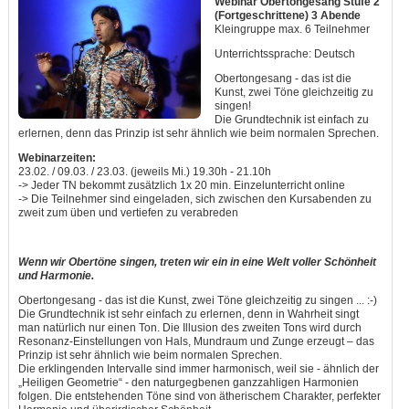
Webinar Obertongesang Stufe 2
(Fortgeschrittene) 3 Abende
Kleingruppe max. 6 Teilnehmer
Unterrichtssprache: Deutsch
Obertongesang - das ist die
Kunst, zwei Töne gleichzeitig zu
singen!
Die Grundtechnik ist einfach zu
erlernen, denn das Prinzip ist sehr ähnlich wie beim normalen Sprechen.
Webinarzeiten:
23.02. / 09.03. / 23.03. (jeweils Mi.) 19.30h - 21.10h
-> Jeder TN bekommt zusätzlich 1x 20 min. Einzelunterricht online
-> Die Teilnehmer sind eingeladen, sich zwischen den Kursabenden zu
zweit zum üben und vertiefen zu verabreden
Wenn wir Obertöne singen, treten wir ein in eine Welt voller Schönheit
und Harmonie.
Obertongesang - das ist die Kunst, zwei Töne gleichzeitig zu singen ... :-)
Die Grundtechnik ist sehr einfach zu erlernen, denn in Wahrheit singt
man natürlich nur einen Ton. Die Illusion des zweiten Tons wird durch
Resonanz-Einstellungen von Hals, Mundraum und Zunge erzeugt – das
Prinzip ist sehr ähnlich wie beim normalen Sprechen.
Die erklingenden Intervalle sind immer harmonisch, weil sie - ähnlich der
„Heiligen Geometrie“ - den naturgegbenen ganzzahligen Harmonien
folgen. Die entstehenden Töne sind von ätherischem Charakter, perfekter