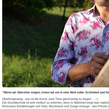
"Wenn wir Obertöne singen, treten wir ein in eine Welt voller Schönheit und H
Obertongesang - das ist die Kunst, zwei Töne gleichzeitig zu singen ... :-)
Die Grundtechnik ist sehr einfach zu erlernen, denn in Wahrheit singt man natürli
Resonanz-Einstellungen von Hals, Mundraum und Zunge erzeugt – das Prinzip is