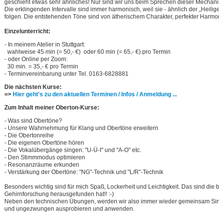
geschieht etwas sehr ähnliches! Nur sind wir uns beim Sprechen dieser Mechani
Die erklingenden Intervalle sind immer harmonisch, weil sie - ähnlich der „Heil
folgen. Die entstehenden Töne sind von ätherischem Charakter, perfekter Harmo
Einzelunterricht:
- In meinem Atelier in Stuttgart:
wahlweise 45 min (= 50,- €) oder 60 min (= 65,- €) pro Termin
- oder Online per Zoom:
30 min. = 35,- € pro Termin
- Terminvereinbarung unter Tel. 0163-6828881
Die nächsten Kurse:
=>
Hier geht's zu den aktuellen Terminen / Infos / Anmeldung ...
Zum Inhalt meiner Oberton-Kurse:
- Was sind Obertöne?
- Unsere Wahrnehmung für Klang und Obertöne erweitern
- Die Obertonreihe
- Die eigenen Obertöne hören
- Die Vokalübergänge singen: "U-Ü-I" und "A-O" etc.
- Den Stimmmodus optimieren
- Resonanzräume erkunden
- Verstärkung der Obertöne: "NG"-Technik und "L/R"-Technik
Besonders wichtig sind für mich Spaß, Lockerheit und Leichtigkeit. Das sind die 
Gehirnforschung herausgefunden hat!! :-)
Neben den technischen Übungen, werden wir also immer wieder gemeinsam Singe
und ungezwungen ausprobieren und anwenden.