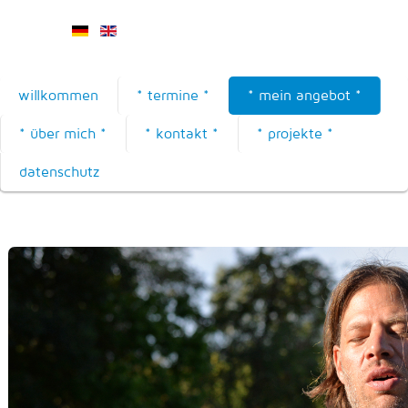
willkommen
* termine *
* mein angebot *
* über mich *
* kontakt *
* projekte *
datenschutz