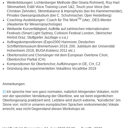
Weiterbildungen: Lichtenberger Methode (Bei Gisela Rohmert), Roy Hart
Stimmarbeit, Estill Voice Training Level 1&2, Touch your Voice (bei
Christian Zehnder), Stimmbalance & Improphysis (bei Iris Hammermeister),
Privates Gwesangsstudium (bei C. Schuhmacher, Oper Heidelberg)
TM
Coaching-Ausbildungen: Coach für The Work
(vtw) ; DES-Mentor
(Akademie für Wesenspsychologie)
Weltweite Konzerttätigkeit, Auftritte auf zahlreichen internationalen
Festivals (Smart Light Sydney, Collision Festival London, Steirischer
Herbst Graz, Stuttgarter Jazztage u.v.a.)
Auftragskompositionen (Expo2000 Hannover, Deutsches
Schiffahrtsmuseum Bremerhaven 2019, 200. Jubiläum der Universität
Hohenheim 2018, BUGA Koblenz 2011 etc.)
Obertonsolist und Chorsänger mit dem European Overtone Choir,
Obertonchor Partial (CH)
Kompositionen für Obertonchor, Aufführungen in DE, CH, CZ
Gründung des experimentellen Vokaltrios Vocaltribe 2019
Anmerkungen:
2)
Ich spreche hier von ganz normalen, natürlich klingenden Vokalen, nicht
von der speziellen Verstärkung der Obertöne, wie sie beim eigentlichen
Obertongesang praktiziert wird. Letztere wird durch extreme, “künstliche” (im
Sinne von: nicht in unseren europäischen Sprachen vorkommende) Vokale
erreicht, was nicht Gegenstand dieses Workshops ist.