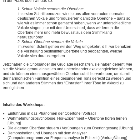
In der Praxis üben wir das so:
1. Schritt:
Vokale steuern die Obertöne
:
Im ersten Schritt benutzen wir die uns allen vertrauten normalen
deutschen Vokale und “produzieren” damit die Obertöne – ganz so
wie wir es immer schon gemacht haben, wenn wir unterschiedliche
Vokale singen, nur mit dem Unterschied, dass wir lernen die
Obertöne mehr und mehr bewusst aus dem Stimmklang
herauszuhören.
2. Schritt: Obertöne steuern die Vokale
Im zweiten Schritt gehen wir den Weg umgekehrt, d.h. wir benutzen
die Vorstellung bestimmter Obertöne und beobachten, welche
Vokale sich daraus ergeben.
Jetzt haben die Chorsänger die Grudlage geschaffen, sie haben gelernt, wie
sie die Vokale genau einstellen und untereinander exakt angleichen können,
und sie können einen ausgewählten Oberton subtil hervorheben, um damit
der harmonischen Funktion eines gesungenen Tons gerecht zu werden und
sich und den anderen Stimmen das “Einrasten” ihrer Töne im Akkord zu
ermöglichen.
Inhalte des Workshops:
Einführung in das Phänomen der Obertöne [Vortrag]
Wahrnehmungspsychologie, Hör-Experiment – Obertöne hören lernen
[Übung]
Die eigenen Obertöne steuern / Vorübungen zum Obertongesang [Übung]
Demonstration und Übungen mit dem Analyzer
(Computerprogramm zur Frequenzanalyse in Echtzeit) [Vortrag/Übung]