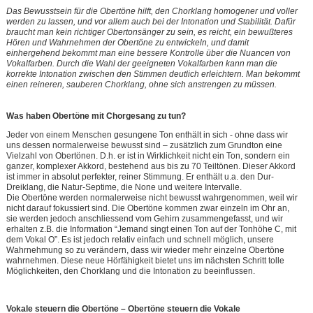
Das Bewusstsein für die Obertöne hilft, den Chorklang homogener und voller
werden zu lassen, und vor allem auch bei der Intonation und Stabilität. Dafür
braucht man kein richtiger Obertonsänger zu sein, es reicht, ein bewußteres
Hören und Wahrnehmen der Obertöne zu entwickeln, und damit
einhergehend
bekommt man eine bessere Kontrolle über die Nuancen von
Vokalfarben. Durch die Wahl der geeigneten Vokalfarben kann man die
korrekte
Intonation zwischen den Stimmen deutlich erleichtern. Man bekommt
einen reineren, sauberen Chorklang, ohne sich anstrengen zu müssen.
Was haben Obertöne mit Chorgesang zu tun?
Jeder von einem Menschen gesungene Ton enthält in sich - ohne dass wir
uns dessen normalerweise bewusst sind – zusätzlich zum Grundton eine
Vielzahl von Obertönen. D.h. er ist in Wirklichkeit nicht ein Ton, sondern ein
ganzer, komplexer Akkord, bestehend aus bis zu 70 Teiltönen
. Dieser Akkord
ist immer in absolut perfekter, reiner Stimmung. Er enthält u.a. den Dur-
Dreiklang, die Natur-Septime, die None und weitere Intervalle.
Die Obertöne werden normalerweise nicht bewusst wahrgenommen, weil wir
nicht darauf fokussiert sind. Die Obertöne kommen zwar einzeln im Ohr an,
sie werden jedoch anschliessend vom Gehirn zusammengefasst, und wir
erhalten z.B. die Information “Jemand singt einen Ton auf der Tonhöhe C, mit
dem Vokal O”. Es ist jedoch relativ einfach und schnell möglich, unsere
Wahrnehmung so zu verändern, dass wir wieder mehr einzelne Obertöne
wahrnehmen. Diese neue Hörfähigkeit bietet uns im nächsten Schritt tolle
Möglichkeiten, den Chorklang und die Intonation zu beeinflussen.
Vokale steuern die Obertöne – Obertöne steuern die Vokale