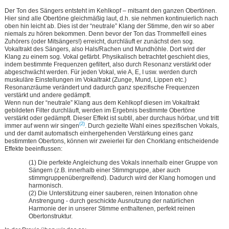
Der Ton des Sängers entsteht im Kehlkopf – mitsamt den ganzen Obertönen.
Hier sind alle Obertöne gleichmäßig laut, d.h. sie nehmen kontinuierlich nach
oben hin leicht ab. Dies ist der “neutrale” Klang der Stimme, den wir so aber
niemals zu hören bekommen. Denn bevor der Ton das Trommelfell eines
Zuhörers (oder Mitsängers!) erreicht, durchläuft er zunächst den sog.
Vokaltrakt des Sängers, also Hals/Rachen und Mundhöhle. Dort wird der
Klang zu einem sog. Vokal gefärbt. Physikalisch betrachtet geschieht dies,
indem bestimmte Frequenzen gefiltert, also durch Resonanz verstärkt oder
abgeschwächt werden. Für jeden Vokal, wie A, E, I usw. werden durch
muskuläre Einstellungen im Vokaltrakt (Zunge, Mund, Lippen etc.)
Resonanzräume verändert und dadurch ganz spezifische Frequenzen
verstärkt und andere gedämpft.
Wenn nun der “neutrale” Klang aus dem Kehlkopf diesen im Vokaltrakt
gebildeten Filter durchläuft, werden im Ergebnis bestimmte Obertöne
verstärkt oder gedämpft. Dieser Effekt ist subtil, aber durchaus hörbar, und tritt
(2)
immer auf wenn wir singen
. Durch gezielte Wahl eines spezifischen Vokals,
und der damit automatisch einhergehenden Verstärkung eines ganz
bestimmten Obertons, können wir zweierlei für den Chorklang entscheidende
Effekte beeinflussen:
(1) Die perfekte Angleichung des Vokals innerhalb einer Gruppe von
Sängern (z.B. innerhalb einer Stimmgruppe, aber auch
stimmgruppenübergreifend). Dadurch wird der Klang homogen und
harmonisch.
(2) Die Unterstützung einer sauberen, reinen Intonation ohne
Anstrengung - durch geschickte Ausnutzung der natürlichen
Harmonie der in unserer Stimme enthaltenen, perfekt reinen
Obertonstruktur.