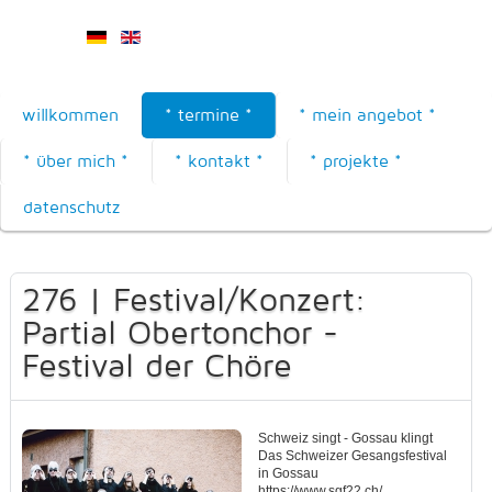
willkommen
* termine *
* mein angebot *
* über mich *
* kontakt *
* projekte *
datenschutz
276 | Festival/Konzert:
Partial Obertonchor -
Festival der Chöre
Schweiz singt - Gossau klingt
Das Schweizer Gesangsfestival
in Gossau
https://www.sgf22.ch/