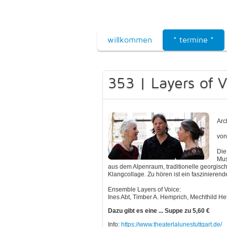
willkommen
* termine *
353 | Layers of 
Arc
von
Die
Mus
aus dem Alpenraum, traditionelle georgisc
Klangcollage. Zu hören ist ein faszinier
Ensemble Layers of Voice:
Ines Abt, Timber A. Hemprich, Mechthild H
Dazu gibt es eine ... Suppe zu 5,60 €
Info:
https://www.theaterlalunestuttgart.de/