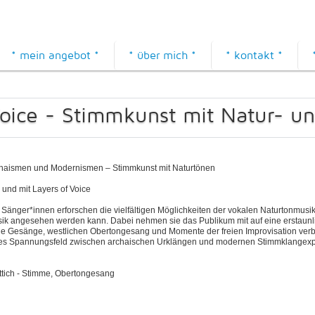
* mein angebot *
* über mich *
* kontakt *
Voice - Stimmkunst mit Natur- u
haismen und Modernismen – Stimmkunst mit Naturtönen
 und mit Layers of Voice
 Sänger*innen erforschen die vielfältigen Möglichkeiten der vokalen Naturtonmusi
ik angesehen werden kann. Dabei nehmen sie das Publikum mit auf eine erstaunl
he Gesänge, westlichen Obertongesang und Momente der freien Improvisation ver
endes Spannungsfeld zwischen archaischen Urklängen und modernen Stimmklangex
ettich - Stimme, Obertongesang