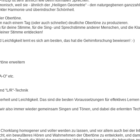
inzip ist sehr ähnlich wie beim normalen Sprechen.
rmonisch, weil sie - ähnlich der „Heiligen Geometrie“ - den naturgegbenen ganzza
ekter Harmonie und überirdischer Schönheit.
der Obertöne.
on nach einem Tag (oder auch schneller) deutliche Obertöne zu produzieren.
 für deine Stimme, für die Sing- und Sprechstimme anderer Menschen, und die 
 deiner Stimme entdecken!
d Leichtigkeit lernt es sich am besten, das hat die Gehirnforschung bewiesen! :-)
töne erweitern
A-O" etc.
und "L/R"-Technik
erheit und Leichtigkeit. Das sind die besten Voraussetzungen für effektives Lern
ir also immer wieder gemeinsam Singen und Tönen, und dabei die erlernten Tec
den Chorklang homogener
und
voller werden zu lassen,
und
vor allem auch bei der In
eicht, ein bewußteres Hören
und
Wahrnehmen der Obertöne zu entwickeln,
und
dami