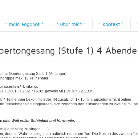
* mein angebot *
* über mich *
* kontakt *
bertongesang (Stufe 1) 4 Abende
inar Obertongesang Stufe 1 (Anfänger)
ingruppe max. 10 Teilnehmer
inarzeiten / -Umfang:
01. / 19.01. / 02.02. / 16.02. (jeweils Mi.) 19.30h - 21.10h
Ab 4 Teilnehmer bekommt jeder TN zusätzlich 1x 15 min. Einzelunterricht online
Die Teilnehmer sind eingeladen, sich zwischen den Kursabenden zu zweit zum übe
in eine Welt voller Schönheit und Harmonie.
 gleichzeitig zu singen ... :-)
nen, denn in Wahrheit singt man natürlich nur einen Ton. Die Illusion des zweiten 