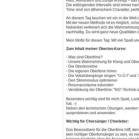
Hals, Mundraum und Zunge erzeugt – das Pr
Die erklingenden Intervalle sind immer ha
Töne sind von ätherischem Charakter, perf
An diesem Tag tauchen wir ein in die Welt 
Mit der neuen Methode ist es möglich, sch
Nebenbei verfeinert sich die Wahrnehmung
nachhaltig. Du wirst ganz neue Qualitäten
Mein Motto für diesen Tag: Mit viel Spaß un
Zum Inhalt meiner Oberton-Kurse:
- Was sind Obertöne?
- Unsere Wahrnehmung für Klang und Ober
- Die Obertonreihe
- Die eigenen Obertöne hören
- Die Vokalübergänge singen: "U-Ü-I" und "
- Den Stimmmodus optimieren
- Resonanzräume erkunden
- Verstärkung der Obertöne: "NG"-Technik 
Besonders wichtig sind für mich Spaß, Lock
hat. :-)
Neben den technischen Übungen, werden w
ausprobieren und anwenden.
Wichtig für Chorsänger / Chorleiter:
Das Bewusstsein für die Obertöne hilft, 
kein richtiger Obertonsänger zu sein, es r