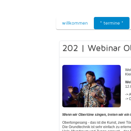
willkommen
* termine *
202 | Webinar O
Web
Kle
Web
12.
-> 
-> 
Wenn wir Obertöne singen, treten wir ein 
Obertongesang - das ist die Kunst, zwei Töne
Die Grundtechnik ist sehr einfach zu erler