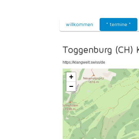
willkommen
* termine *
Toggenburg (CH) K
https://klangwelt.swiss/de
+
−