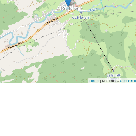
Leaflet
| Map data ©
OpenStre