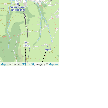
etMap
contributors,
CC-BY-SA
, Imagery ©
Mapbox