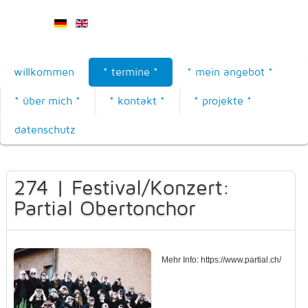
willkommen
* termine *
* mein angebot *
* über mich *
* kontakt *
* projekte *
datenschutz
274 | Festival/Konzert:
Partial Obertonchor
Mehr Info: https://www.partial.ch/